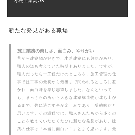
小松工業高OB
新たな発見がある職場
施工業務の楽しさ、面白み、やりがい
昔から建築物が好きで、木造建築にも興味があり、
職人の道も考えていた時期もありました。ですが、
職人だったら一工程だけのところを、施工管理の仕
事では工事の最初から最後まで関われるところに惹
かれ、面白味を感じ志望しました。なんといって
も、まっさらの所から大きな建築構造物が建ち上が
るまで、共に過ごす事が楽しみであり、醍醐味だと
思います。その過程では、職人さんたちから多くの
ことを教えていただくたびに新たな発見があり、建
築の仕事は「本当に面白い！」とよく思います。最