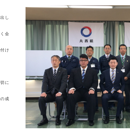
み出し
早く会
に付け
大切に
ての成