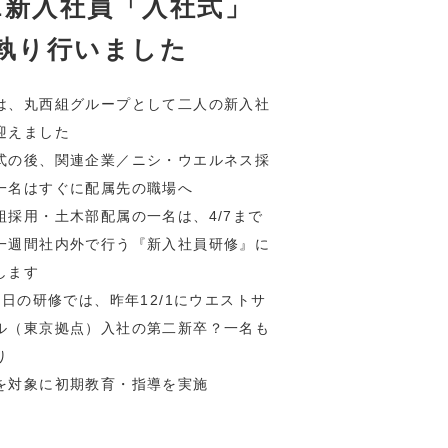
/1新入社員「入社式」
執り行いました
は、丸西組グループとして二人の新入社
迎えました
式の後、関連企業／ニシ・ウエルネス採
一名はすぐに配属先の職場へ
組採用・土木部配属の一名は、4/7まで
一週間社内外で行う『新入社員研修』に
します
1当日の研修では、昨年12/1にウエストサ
ル（東京拠点）入社の第二新卒？一名も
り
を対象に初期教育・指導を実施