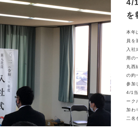
4
を
本年
員を
入社
用の
丸西
の約
参加
4/
ーク
加わ
二名