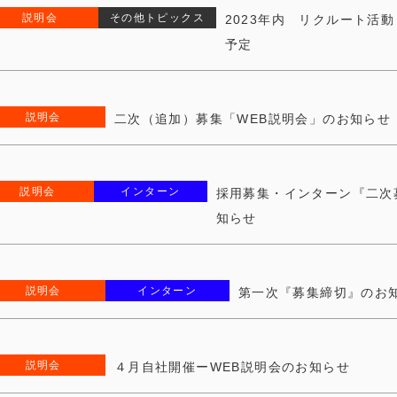
説明会
その他トピックス
2023年内 リクルート活
予定
説明会
二次（追加）募集「WEB説明会」のお知らせ
説明会
インターン
採用募集・インターン『二次
知らせ
説明会
インターン
第一次『募集締切』のお
説明会
４月自社開催ーWEB説明会のお知らせ