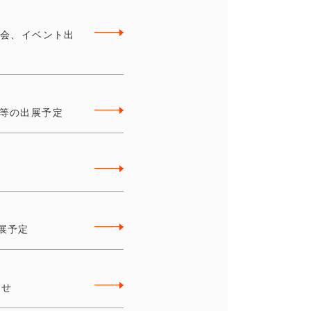
明会、イベント出
会等の出展予定
展予定
らせ